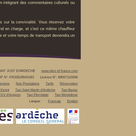
n intégrant des commentaires culturels ou
 sur la convivialité. Vous réservez votre
rend en charge, et c'est ce même chauffeur
re et votre temps de transport deviendra un
AINT JUST D'ARDECHE
www.slice-of-france.com
AT N°: FR33529543183
Licence N°: IM007110006
rsions
Nos Prestations
Tarifs
Réservation
 Esprit
Taxi Saint Martin d'Ardèche
Taxi Barjac
 TGV d'Avignon
Taxi Pierrelatte
Taxi Montelimar
Langue :
Français
English