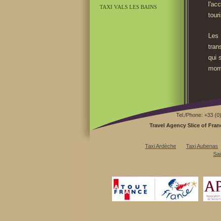
l'ac
TAXI VALS LES BAINS
tour
Les 
tran
qui 
mome
Tel./Phone: +33 (0
Travel Agency Slice of Fran
Taxi Ardèche
Taxi Aubenas
Sai