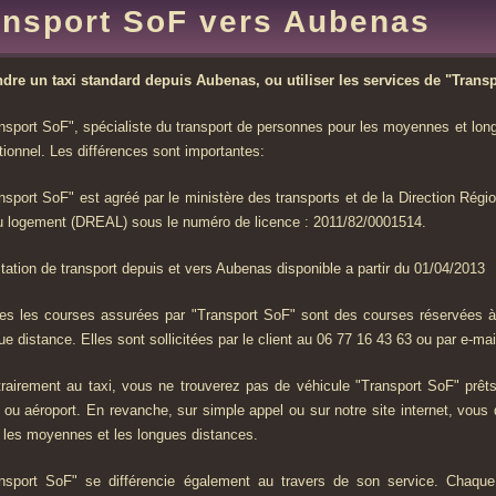
ansport SoF vers Aubenas
dre un taxi standard depuis Aubenas, ou utiliser les services de "Transpo
nsport SoF", spécialiste du transport de personnes pour les moyennes et long
itionnel. Les différences sont importantes:
nsport SoF" est agréé par le ministère des transports et de la Direction Rég
u logement (DREAL) sous le numéro de licence : 2011/82/0001514.
tation de transport depuis et vers Aubenas disponible a partir du 01/04/2013
es les courses assurées par "Transport SoF" sont des courses réservées à
ue distance. Elles sont sollicitées par le client au 06 77 16 43 63 ou par e-mail
rairement au taxi, vous ne trouverez pas de véhicule "Transport SoF" prêt
 ou aéroport. En revanche, sur simple appel ou sur notre site internet, vous
 les moyennes et les longues distances.
nsport SoF" se différencie également au travers de son service. Chaque 