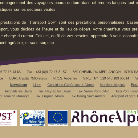
compagnement des voyageurs pourra se faire dans différentes langues tout e
istiques sur les secteurs visités.
prestations de "Transport SoF" sont des prestations personnalisées, basées
sport, vous décidez de l'heure et du lieu de départ, votre chauffeur vous p
se charge du retour. Celui-ci, au fil de vos besoins, apprendra à vous connaît
nt agréable, et sans surprise.
)6 77 16 43 63
Fax.: +33 (0)9 72 47 21 57
850 CHEMIN DU MERLANCON - 07700 S
ce
EURL Capital 7500 euros
R.C.S. Aubenas
SIRET N° : 529 543 183 00014
V
Newsletter
Liens
Conditions Générales de Vente
Mentions légales
Excu
Taxi Vals les Bains
Taxi Neyrac les Bains
Taxi Vallon Pont-d'Arc
Taxi Pont Saint
nt Jean de Maruéjol
Taxi Orgnac-l'Aven
Taxi Bourg Saint Andéol
Aéroport et gare