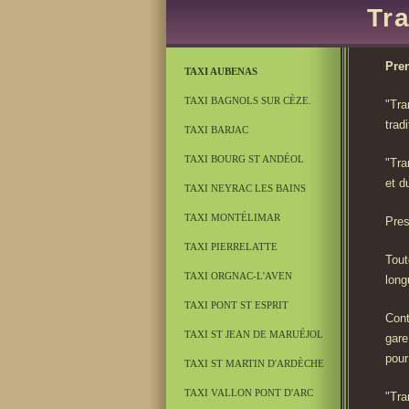
Tr
Pren
TAXI AUBENAS
TAXI BAGNOLS SUR CÈZE.
"Tra
trad
TAXI BARJAC
TAXI BOURG ST ANDÉOL
"Tra
et d
TAXI NEYRAC LES BAINS
TAXI MONTÉLIMAR
Pres
TAXI PIERRELATTE
Tout
TAXI ORGNAC-L'AVEN
long
TAXI PONT ST ESPRIT
Cont
TAXI ST JEAN DE MARUÉJOL
gare
pour
TAXI ST MARTIN D'ARDÈCHE
TAXI VALLON PONT D'ARC
"Tra